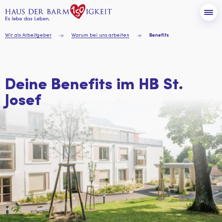
Zum Inhalt
Tog
Wir als Arbeitgeber
Warum bei uns arbeiten
Benefits
Deine Benefits
im HB
St.
Josef